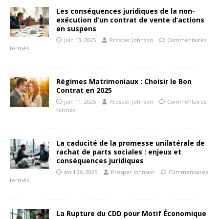
Les conséquences juridiques de la non-
exécution d’un contrat de vente d’actions
en suspens
juin 13, 2025
Prosper Johnson
Commentaires
fermés
Régimes Matrimoniaux : Choisir le Bon
Contrat en 2025
juin 11, 2025
Prosper Johnson
Commentaires
fermés
La caducité de la promesse unilatérale de
rachat de parts sociales : enjeux et
conséquences juridiques
avril 26, 2025
Prosper Johnson
Commentaires
fermés
La Rupture du CDD pour Motif Économique