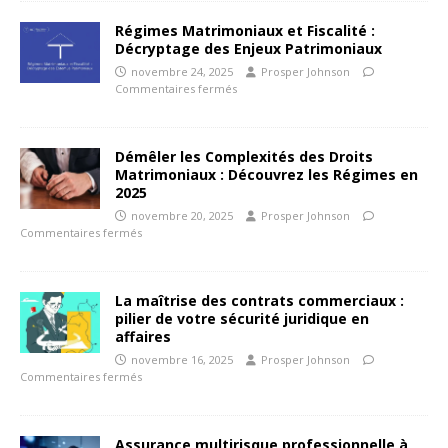
Régimes Matrimoniaux et Fiscalité :
Décryptage des Enjeux Patrimoniaux
novembre 24, 2025
Prosper Johnson
Commentaires fermés
Démêler les Complexités des Droits
Matrimoniaux : Découvrez les Régimes en
2025
novembre 20, 2025
Prosper Johnson
Commentaires fermés
La maîtrise des contrats commerciaux :
pilier de votre sécurité juridique en
affaires
novembre 16, 2025
Prosper Johnson
Commentaires fermés
Assurance multirisque professionnelle à