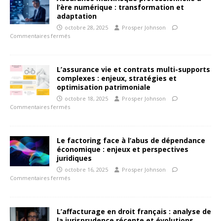
l’ère numérique : transformation et
adaptation
octobre 28, 2025
Prosper Johnson
Commentaires fermés
L’assurance vie et contrats multi-supports
complexes : enjeux, stratégies et
optimisation patrimoniale
octobre 18, 2025
Prosper Johnson
Commentaires fermés
Le factoring face à l’abus de dépendance
économique : enjeux et perspectives
juridiques
octobre 16, 2025
Prosper Johnson
Commentaires fermés
L’affacturage en droit français : analyse de
la jurisprudence récente et évolutions