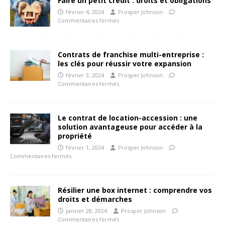
Faire un petit crédit : droits et obligations
février 4, 2024
Prosper Johnson
Commentaires fermés
Contrats de franchise multi-entreprise :
les clés pour réussir votre expansion
février 3, 2024
Prosper Johnson
Commentaires fermés
Le contrat de location-accession : une
solution avantageuse pour accéder à la
propriété
février 1, 2024
Prosper Johnson
Commentaires fermés
Résilier une box internet : comprendre vos
droits et démarches
janvier 28, 2024
Prosper Johnson
Commentaires fermés