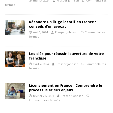
mai 13, 2024
Prosper Johnson
Commentaires
fermés
Résoudre un litige locatif en France :
conseils d’un avocat
mai 5, 2024
Prosper Johnson
Commentaires
fermés
Les clés pour réussir l’ouverture de votre
franchise
avril 7, 2024
Prosper Johnson
Commentaires
fermés
Licenciement en France : Comprendre le
processus et ses enjeux
février 28, 2024
Prosper Johnson
Commentaires fermés