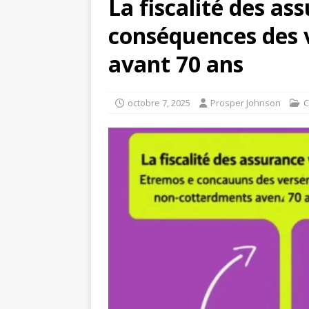
La fiscalité des as
conséquences des 
avant 70 ans
octobre 7, 2025
Prosper Johnson
C