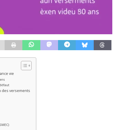
rance vie
ans
défaut
on des versements
 SMEC)