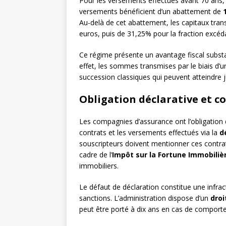
Pour les versements effectués avant 70 ans, l
versements bénéficient d’un abattement de
Au-delà de cet abattement, les capitaux tra
euros, puis de 31,25% pour la fraction excé
Ce régime présente un avantage fiscal substa
effet, les sommes transmises par le biais d’
succession classiques qui peuvent atteindre
Obligation déclarative et c
Les compagnies d’assurance ont l’obligation d
contrats et les versements effectués via la
d
souscripteurs doivent mentionner ces contra
cadre de l’
Impôt sur la Fortune Immobiliè
immobiliers.
Le défaut de déclaration constitue une infrac
sanctions. L’administration dispose d’un
droi
peut être porté à dix ans en cas de comport