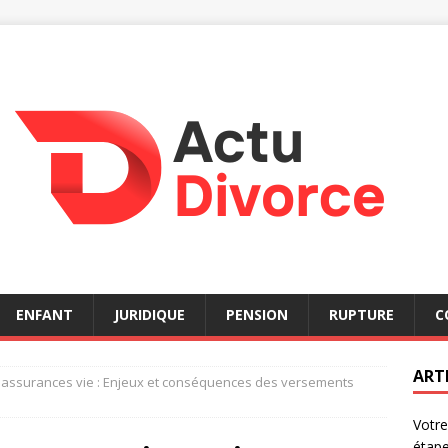
ENFANT
JURIDIQUE
PENSION
RUPTURE
C
ART
es assurances vie : Enjeux et conséquences des versements
Votre
étap