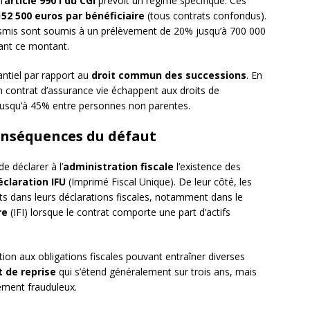
’
article 990 I du CGI
prévoit un régime spécifique. Ces
152 500 euros par bénéficiaire
(tous contrats confondus).
nsmis sont soumis à un prélèvement de 20% jusqu’à 700 000
dant ce montant.
ntiel par rapport au
droit commun des successions
. En
un contrat d’assurance vie échappent aux droits de
 jusqu’à 45% entre personnes non parentes.
onséquences du défaut
e déclarer à l’
administration fiscale
l’existence des
éclaration IFU
(Imprimé Fiscal Unique). De leur côté, les
ts dans leurs déclarations fiscales, notamment dans le
re
(IFI) lorsque le contrat comporte une part d’actifs
tion aux obligations fiscales pouvant entraîner diverses
t de reprise
qui s’étend généralement sur trois ans, mais
ement frauduleux.