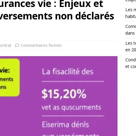
surances vie : Enjeux et
Les m
versements non déclarés
habit
Comm
dans
Les t
ontrat
Commentaires fermés
en 2
Conda
et c