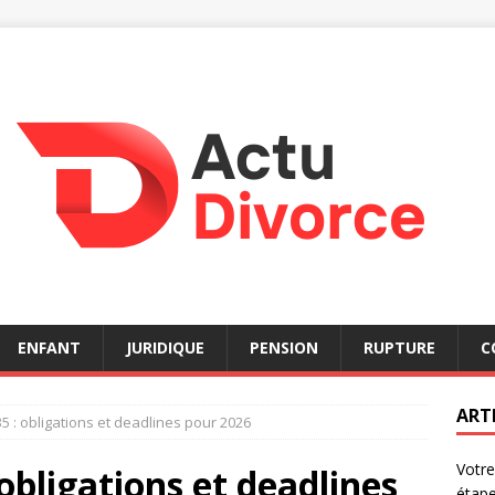
ENFANT
JURIDIQUE
PENSION
RUPTURE
C
ART
5 : obligations et deadlines pour 2026
Votre
obligations et deadlines
étap