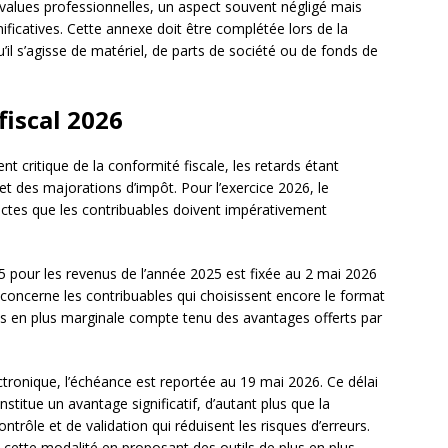
values professionnelles, un aspect souvent négligé mais
ficatives. Cette annexe doit être complétée lors de la
u’il s’agisse de matériel, de parts de société ou de fonds de
fiscal 2026
 critique de la conformité fiscale, les retards étant
t des majorations d’impôt. Pour l’exercice 2026, le
rictes que les contribuables doivent impérativement
35 pour les revenus de l’année 2025 est fixée au 2 mai 2026
 concerne les contribuables qui choisissent encore le format
us en plus marginale compte tenu des avantages offerts par
ctronique, l’échéance est reportée au 19 mai 2026. Ce délai
titue un avantage significatif, d’autant plus que la
ntrôle et de validation qui réduisent les risques d’erreurs.
 cette modalité en proposant des outils de plus en plus