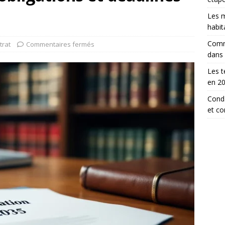
Les m
habit
Comm
trat
Commentaires fermés
dans
Les t
en 2
Conda
et c