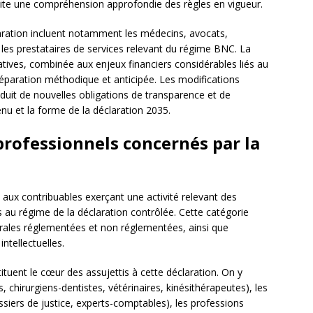
site une compréhension approfondie des règles en vigueur.
aration incluent notamment les médecins, avocats,
 les prestataires de services relevant du régime BNC. La
atives, combinée aux enjeux financiers considérables liés au
réparation méthodique et anticipée. Les modifications
oduit de nouvelles obligations de transparence et de
enu et la forme de la déclaration 2035.
professionnels concernés par la
 aux contribuables exerçant une activité relevant des
u régime de la déclaration contrôlée. Cette catégorie
érales réglementées et non réglementées, ainsi que
intellectuelles.
tuent le cœur des assujettis à cette déclaration. On y
 chirurgiens-dentistes, vétérinaires, kinésithérapeutes), les
issiers de justice, experts-comptables), les professions