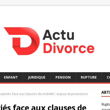
ENFANT
JURIDIQUE
PENSION
RUPTURE
C
ART
salariés face aux clauses de mobilité : enjeux et protections
Ruptu
riés face aux clauses de
acco