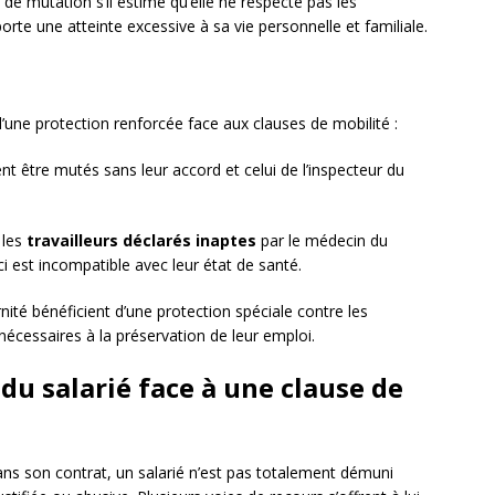
n de mutation s’il estime qu’elle ne respecte pas les
porte une atteinte excessive à sa vie personnelle et familiale.
d’une protection renforcée face aux clauses de mobilité :
t être mutés sans leur accord et celui de l’inspecteur du
 les
travailleurs déclarés inaptes
par le médecin du
ci est incompatible avec leur état de santé.
té bénéficient d’une protection spéciale contre les
nécessaires à la préservation de leur emploi.
du salarié face à une clause de
dans son contrat, un salarié n’est pas totalement démuni