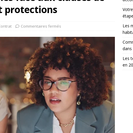
t protections
Votre
étap
Les m
Contrat
Commentaires fermés
habit
Comm
dans
Les t
en 2