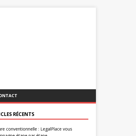
ONTACT
ICLES RÉCENTS
re conventionnelle : LegalPlace vous
mpagne étape par étape