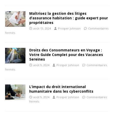
Maîtrisez la gestion des litiges
d’assurance habitation : guide expert pour
propriétaires
août 13, 2024
Prosper Johnson
Commentaires
fermés
Droits des Consommateurs en Voyage :
Votre Guide Complet pour des Vacances
Sereines
août 9, 2024
Prosper Johnson
Commentaires
fermés
L’impact du droit international
humanitaire dans les cyberconflits
août 9, 2024
Prosper Johnson
Commentaires
fermés