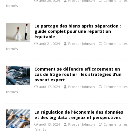
août 25, 2024
Prosper Johnson
Commentaires
fermés
Le partage des biens après séparation :
guide complet pour une répartition
équitable
août 21, 2024
Prosper Johnson
Commentaires
fermés
Comment se défendre efficacement en
cas de litige routier : les stratégies d’un
avocat expert
août 17, 2024
Prosper Johnson
Commentaires
fermés
La régulation de l’économie des données
et des big data : enjeux et perspectives
août 13, 2024
Prosper Johnson
Commentaires
fermés