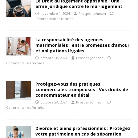
Le Droit au logement opposable : Une
arme juridique contre le mal-logement
novembre 1, 2024
Prosper Johnson
Commentaires fermés
La responsabilité des agences
matrimoniales : entre promesses d’amour
et obligations légales
octobre 28, 2024
Prosper Johnson
Commentaires fermés
Protégez-vous des pratiques
commerciales trompeuses : Vos droits de
consommateur en détail
octobre 24, 2024
Prosper Johnson
Commentaires fermés
Divorce et biens professionnels : Protégez
votre patrimoine en cas de séparation