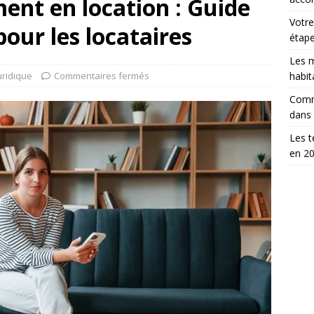
ent en location : Guide
Votre
our les locataires
étap
Les m
uridique
Commentaires fermés
habit
Comm
dans
Les t
en 2