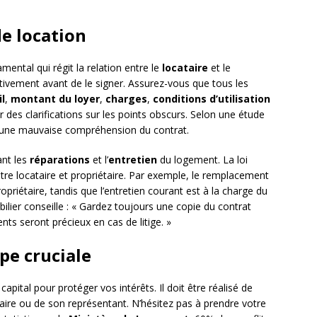
e location
ental qui régit la relation entre le
locataire
et le
tentivement avant de le signer. Assurez-vous que tous les
l
,
montant du loyer
,
charges
,
conditions d’utilisation
 des clarifications sur les points obscurs. Selon une étude
 à une mauvaise compréhension du contrat.
ant les
réparations
et l’
entretien
du logement. La loi
ntre locataire et propriétaire. Par exemple, le remplacement
riétaire, tandis que l’entretien courant est à la charge du
bilier conseille : « Gardez toujours une copie du contrat
ts seront précieux en cas de litige. »
ape cruciale
pital pour protéger vos intérêts. Il doit être réalisé de
ire ou de son représentant. N’hésitez pas à prendre votre