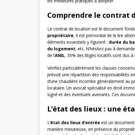
les meilleures pratiques à adopter.
Comprendre le contrat d
Le contrat de location est le document fondam
propriétaire
. Il est primordial de le lire at
éléments essentiels y figurent :
durée du bai
du logement
, etc. N’hésitez pas à demander
de l’
ANIL
, 35% des litiges locatifs sont dus
Vérifiez particulièrement les clauses concern
prévoit une répartition des responsabilités e
d’une chaudière incombe généralement au prop
locataire. Un avocat spécialisé en droit immo
signé et des éventuels avenants. Ces documen
L’état des lieux : une ét
L’
état des lieux d’entrée
est un document ca
manière minutieuse, en présence du propriéta