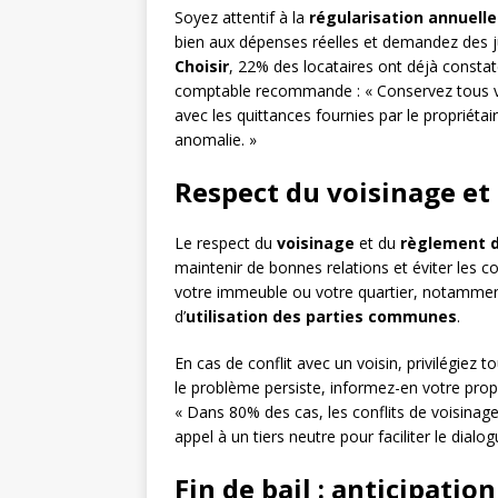
Soyez attentif à la
régularisation annuell
bien aux dépenses réelles et demandez des jus
Choisir
, 22% des locataires ont déjà constat
comptable recommande : « Conservez tous vo
avec les quittances fournies par le propriéta
anomalie. »
Respect du voisinage et
Le respect du
voisinage
et du
règlement d
maintenir de bonnes relations et éviter les co
votre immeuble ou votre quartier, notamme
d’
utilisation des parties communes
.
En cas de conflit avec un voisin, privilégiez t
le problème persiste, informez-en votre propr
« Dans 80% des cas, les conflits de voisinage
appel à un tiers neutre pour faciliter le dialog
Fin de bail : anticipatio