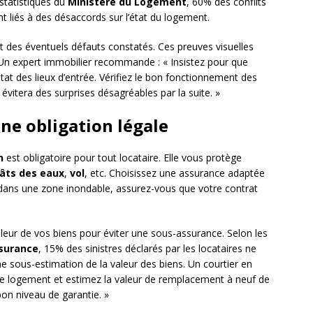
 statistiques du
Ministère du Logement
, 60% des conflits
nt liés à des désaccords sur l’état du logement.
 des éventuels défauts constatés. Ces preuves visuelles
. Un expert immobilier recommande : « Insistez pour que
état des lieux d’entrée. Vérifiez le bon fonctionnement des
 évitera des surprises désagréables par la suite. »
ne obligation légale
n
est obligatoire pour tout locataire. Elle vous protège
âts des eaux
,
vol
, etc. Choisissez une assurance adaptée
z dans une zone inondable, assurez-vous que votre contrat
aleur de vos biens pour éviter une sous-assurance. Selon les
ssurance
, 15% des sinistres déclarés par les locataires ne
e sous-estimation de la valeur des biens. Un courtier en
otre logement et estimez la valeur de remplacement à neuf de
bon niveau de garantie. »