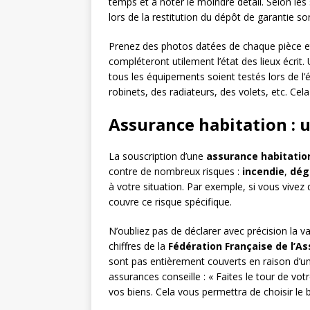
temps et à noter le moindre détail. Selon les
lors de la restitution du dépôt de garantie so
Prenez des photos datées de chaque pièce et
compléteront utilement l’état des lieux écrit
tous les équipements soient testés lors de l’
robinets, des radiateurs, des volets, etc. Cela
Assurance habitation : u
La souscription d’une
assurance habitatio
contre de nombreux risques :
incendie
,
dég
à votre situation. Par exemple, si vous vive
couvre ce risque spécifique.
N’oubliez pas de déclarer avec précision la v
chiffres de la
Fédération Française de l’A
sont pas entièrement couverts en raison d’un
assurances conseille : « Faites le tour de v
vos biens. Cela vous permettra de choisir le 