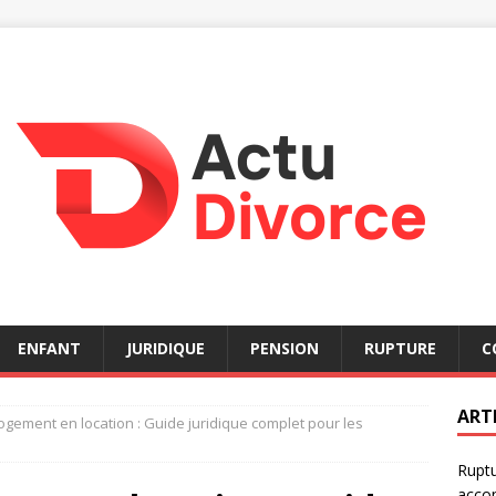
ENFANT
JURIDIQUE
PENSION
RUPTURE
C
ART
ogement en location : Guide juridique complet pour les
Ruptu
acco