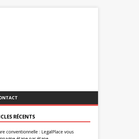
ONTACT
ICLES RÉCENTS
re conventionnelle : LegalPlace vous
mpagne étape par étape