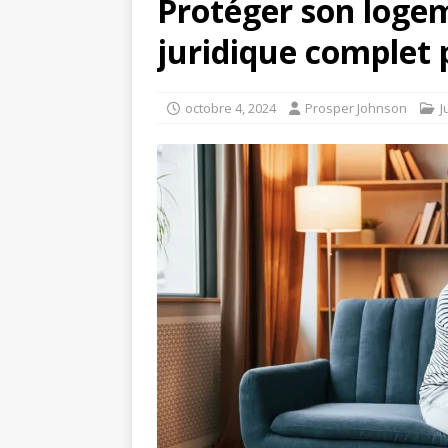
Protéger son logem
juridique complet p
octobre 4, 2024
Prosper Johnson
J