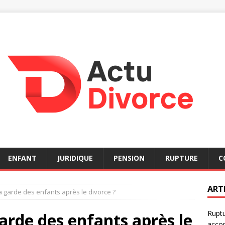
ENFANT
JURIDIQUE
PENSION
RUPTURE
C
ART
a garde des enfants après le divorce ?
Ruptu
garde des enfants après le
acco