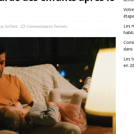
Votre
étap
Les m
ce
,
Enfant
Commentaires fermés
habit
Comm
dans
Les t
en 2