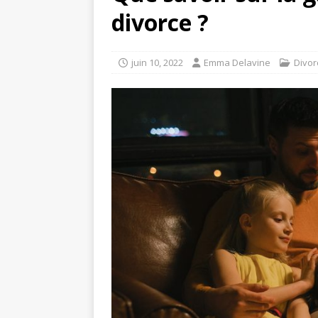
divorce ?
juin 10, 2022
Emma Delavine
Divor