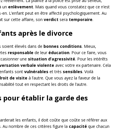
 réellement. La plainte à la police est prise au sérieux,
 à un
enlèvement
. Mais quand vous constatez que ce n’est
-en. L’enfant peut en être affecté psychologiquement. Au
it sur cette affaire, son
verdict
sera
temporaire
.
fants après le divorce
ts soient élevés dans de
bonnes conditions
. Mieux,
êtes
responsable
de leur
éducation
. Pour ce faire, vous
occasionner une
situation d’agressivité
. Pour les intérêts
versation verbale violente
avec votre ex-partenaire. Cela
s enfants sont
vulnérables
et très
sensibles
. Voilà
droit de visite
à l’autre. Que vous ayez la faveur de la
bilité tout en respectant les droits de l’autre.
s pour établir la garde des
arderait les enfants, il doit coûte que coûte se référer aux
s
. Au nombre de ces critères figure la
capacité
que chacun