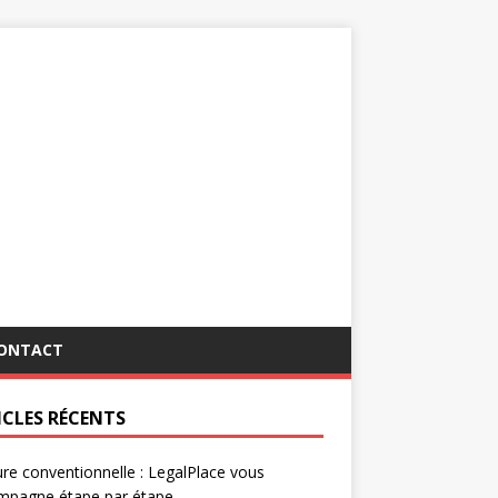
ONTACT
ICLES RÉCENTS
re conventionnelle : LegalPlace vous
mpagne étape par étape