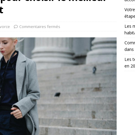
t
Votre
étap
Les m
ivorce
Commentaires fermés
habit
Comm
dans
Les t
en 2