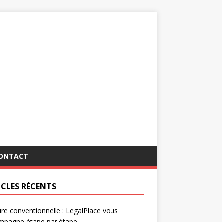
ONTACT
ICLES RÉCENTS
re conventionnelle : LegalPlace vous
mpagne étape par étape