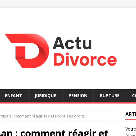
ENFANT
JURIDIQUE
PENSION
RUPTURE
C
ART
artisan : comment réagir et défendre ses droits ?
Votre
isan : comment réagir et
étap