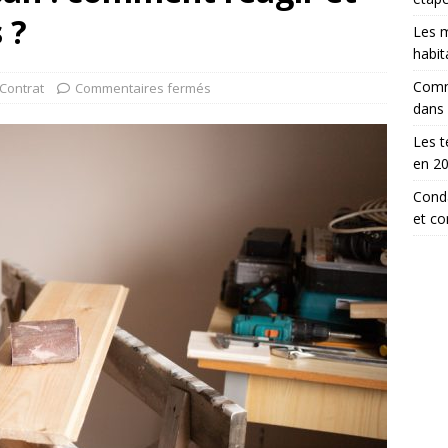
 ?
Les m
habit
Comm
Contrat
Commentaires fermés
dans
Les t
en 2
Conda
et c