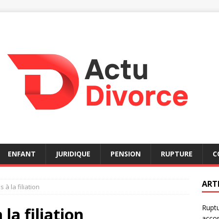
ENFANT
JURIDIQUE
PENSION
RUPTURE
C
ART
 à la filiation
Ruptu
 la filiation
acco