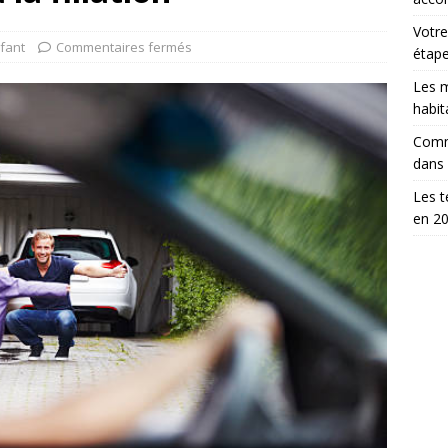
Votre
fant
Commentaires fermés
étap
Les m
habit
Comm
dans
Les t
en 2