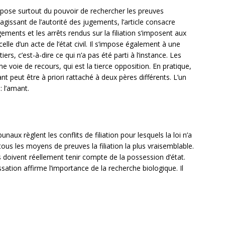
ispose surtout du pouvoir de rechercher les preuves
S’agissant de l’autorité des jugements, l’article consacre
gements et les arrêts rendus sur la filiation s’imposent aux
lle d’un acte de l’état civil. Il s’impose également à une
ers, c’est-à-dire ce qui n’a pas été parti à l’instance. Les
e voie de recours, qui est la tierce opposition. En pratique,
fant peut être à priori rattaché à deux pères différents. L’un
: l’amant.
bunaux règlent les conflits de filiation pour lesquels la loi n’a
tous les moyens de preuves la filiation la plus vraisemblable.
ls doivent réellement tenir compte de la possession d’état.
ation affirme l’importance de la recherche biologique. Il