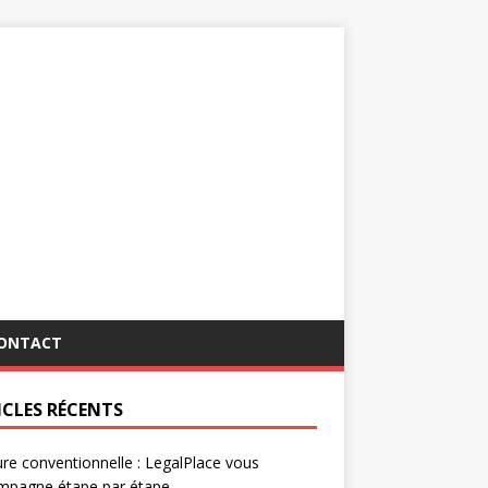
ONTACT
ICLES RÉCENTS
re conventionnelle : LegalPlace vous
mpagne étape par étape