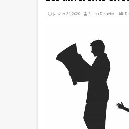
janvier 24, 2020
Emma Delavine
Di