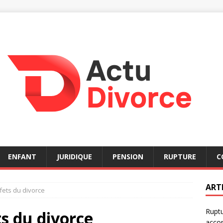
ENFANT
JURIDIQUE
PENSION
RUPTURE
C
ART
ffets du divorce
Ruptu
ts du divorce
acco