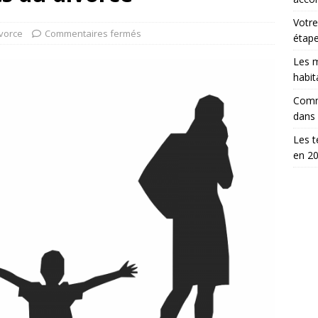
Votre
vorce
Commentaires fermés
étap
Les m
habit
Comm
dans
Les t
en 2