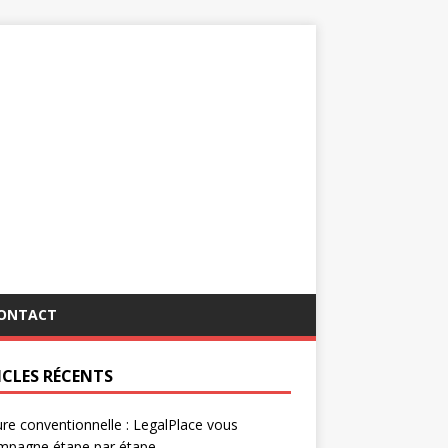
ONTACT
ICLES RÉCENTS
re conventionnelle : LegalPlace vous
mpagne étape par étape