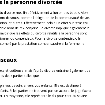
 la personne divorcée
du divorce met fin définitivement à l’union des époux. Alors,
sont dissouts, comme l’obligation de la communauté de vie,
tion, et autres. Effectivement, cela a un effet sur l’état civil
iser le nom de l’ex-conjoint. Le divorce implique également le
 savoir que les effets du divorce relatifs à la personne sont
tionnel ou contentieux. Pour le divorce contentieux, le
s comblé par la prestation compensatoire si la femme ne
fiscaux
exe et coûteuse, mais l’après-divorce entraîne également de
s deux parties telles que :
plir vos devoirs envers vos enfants. Elle est destinée à
nfants. Si les parties ne trouvent pas un accord, le juge fixera
. En moyenne, elle représente le dix pour cent du salaire