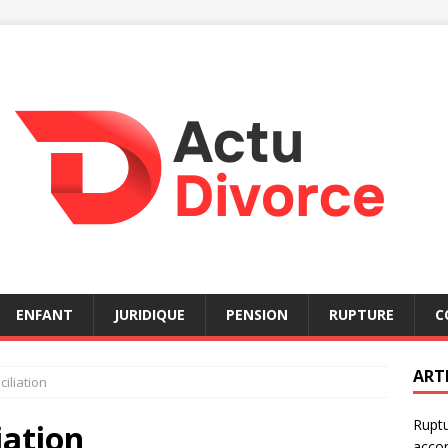
ENFANT
JURIDIQUE
PENSION
RUPTURE
C
ART
iliation
Ruptu
iation
acco