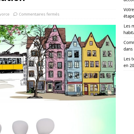
Votre
vorce
Commentaires fermés
étap
Les m
habit
Comm
dans
Les t
en 2