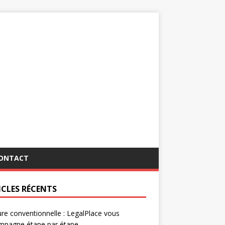
ONTACT
ICLES RÉCENTS
re conventionnelle : LegalPlace vous
mpagne étape par étape