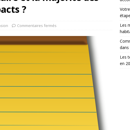
acts ?
Votre
étap
Les m
sion
Commentaires fermés
habit
Comm
dans
Les t
en 2