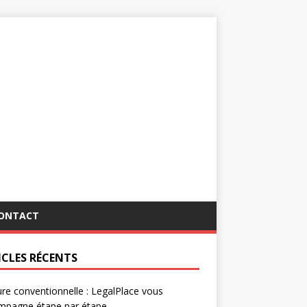
ONTACT
ICLES RÉCENTS
re conventionnelle : LegalPlace vous
mpagne étape par étape