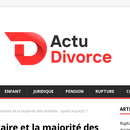
ENFANT
JURIDIQUE
PENSION
RUPTURE
C
ART
ntaire et la majorité des enfants : quels impacts ?
Ruptu
aire et la majorité des
acco