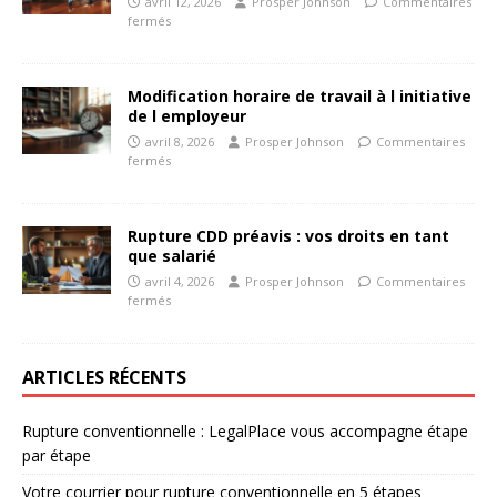
avril 12, 2026
Prosper Johnson
Commentaires
fermés
Modification horaire de travail à l initiative
de l employeur
avril 8, 2026
Prosper Johnson
Commentaires
fermés
Rupture CDD préavis : vos droits en tant
que salarié
avril 4, 2026
Prosper Johnson
Commentaires
fermés
ARTICLES RÉCENTS
Rupture conventionnelle : LegalPlace vous accompagne étape
par étape
Votre courrier pour rupture conventionnelle en 5 étapes