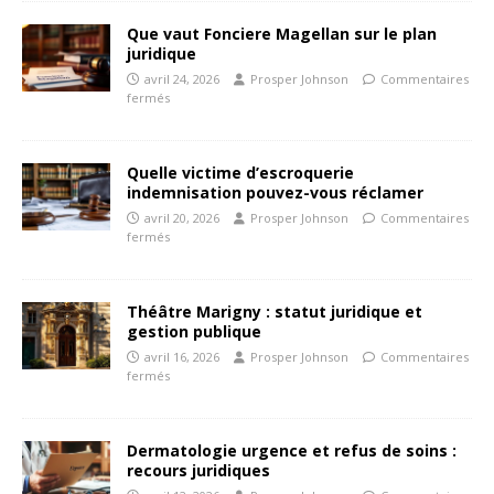
Que vaut Fonciere Magellan sur le plan
juridique
avril 24, 2026
Prosper Johnson
Commentaires
fermés
Quelle victime d’escroquerie
indemnisation pouvez-vous réclamer
avril 20, 2026
Prosper Johnson
Commentaires
fermés
Théâtre Marigny : statut juridique et
gestion publique
avril 16, 2026
Prosper Johnson
Commentaires
fermés
Dermatologie urgence et refus de soins :
recours juridiques