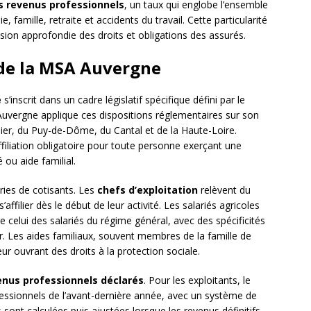
s revenus professionnels
, un taux qui englobe l’ensemble
, famille, retraite et accidents du travail. Cette particularité
ion approfondie des droits et obligations des assurés.
 de la MSA Auvergne
e
s’inscrit dans un cadre législatif spécifique défini par le
Auvergne applique ces dispositions réglementaires sur son
llier, du Puy-de-Dôme, du Cantal et de la Haute-Loire.
filiation obligatoire pour toute personne exerçant une
é ou aide familial.
ries de cotisants. Les
chefs d’exploitation
relèvent du
affilier dès le début de leur activité. Les salariés agricoles
 celui des salariés du régime général, avec des spécificités
ier. Les aides familiaux, souvent membres de la famille de
leur ouvrant des droits à la protection sociale.
enus professionnels déclarés
. Pour les exploitants, le
ofessionnels de l’avant-dernière année, avec un système de
s sont calculées puis ajustées lorsque les revenus définitifs