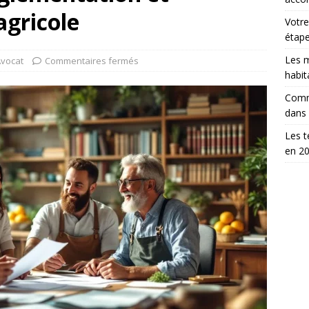
agricole
Votre
étap
Les m
vocat
Commentaires fermés
habit
Comm
dans
Les t
en 2