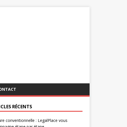
ONTACT
ICLES RÉCENTS
re conventionnelle : LegalPlace vous
mpagne étape par étape