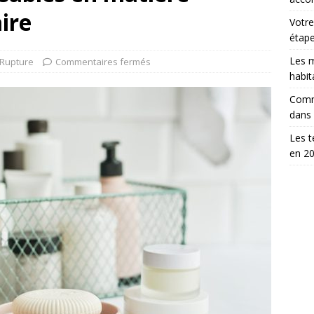
ire
Votre
étap
Les m
Rupture
Commentaires fermés
habit
Comm
dans
Les t
en 2