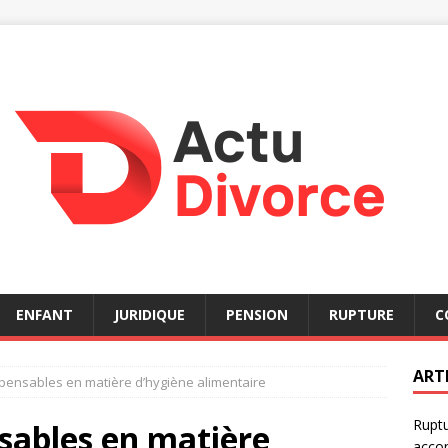
ENFANT
JURIDIQUE
PENSION
RUPTURE
C
ART
spensables en matière d’hygiène alimentaire
Ruptu
nsables en matière
acco