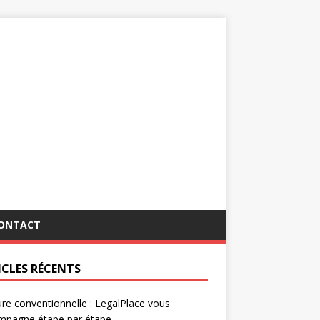
ONTACT
ICLES RÉCENTS
re conventionnelle : LegalPlace vous
mpagne étape par étape