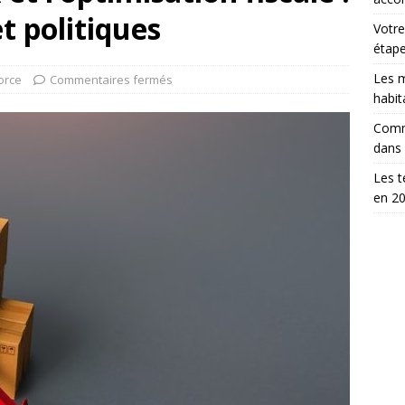
t politiques
Votre
étap
Les m
orce
Commentaires fermés
habit
Comm
dans
Les t
en 2