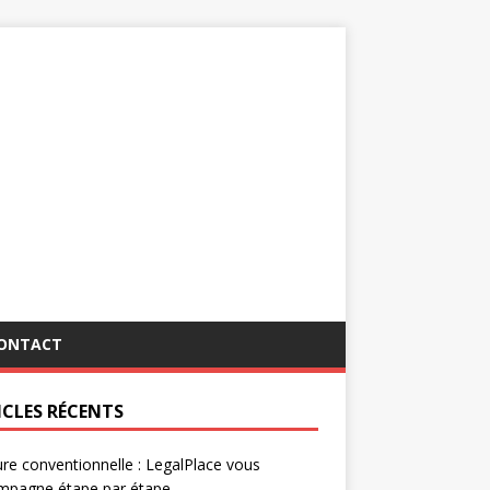
ONTACT
ICLES RÉCENTS
re conventionnelle : LegalPlace vous
mpagne étape par étape