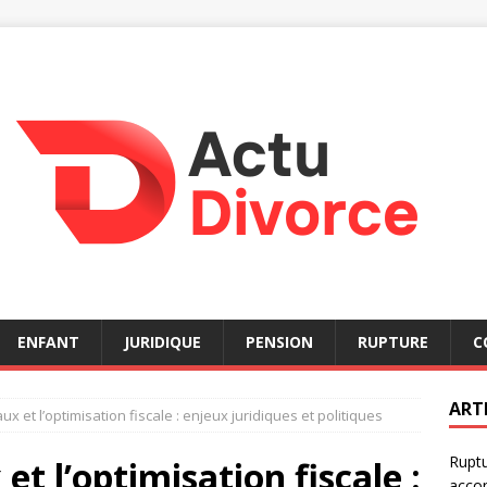
ENFANT
JURIDIQUE
PENSION
RUPTURE
C
ART
ux et l’optimisation fiscale : enjeux juridiques et politiques
Ruptu
et l’optimisation fiscale :
acco