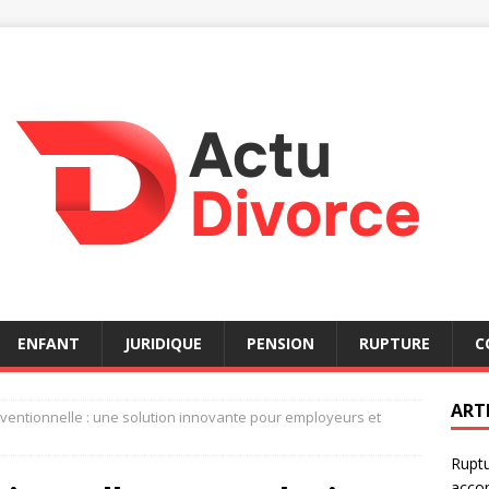
ENFANT
JURIDIQUE
PENSION
RUPTURE
C
ART
ventionnelle : une solution innovante pour employeurs et
Ruptu
acco