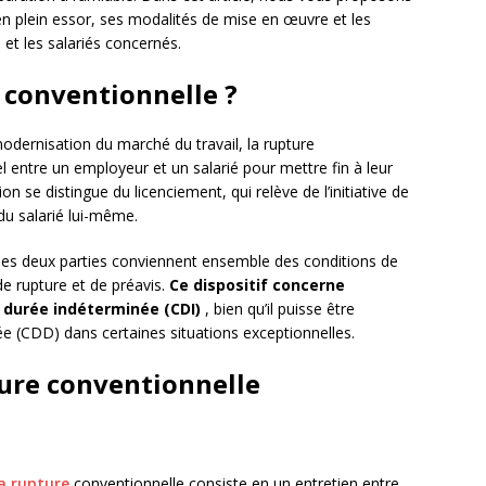
n plein essor, ses modalités de mise en œuvre et les
et les salariés concernés.
e conventionnelle ?
modernisation du marché du travail, la rupture
 entre un employeur et un salarié pour mettre fin à leur
n se distingue du licenciement, qui relève de l’initiative de
 du salarié lui-même.
 les deux parties conviennent ensemble des conditions de
e rupture et de préavis.
Ce dispositif concerne
à durée indéterminée (CDI)
, bien qu’il puisse être
e (CDD) dans certaines situations exceptionnelles.
ture conventionnelle
la rupture
conventionnelle consiste en un entretien entre