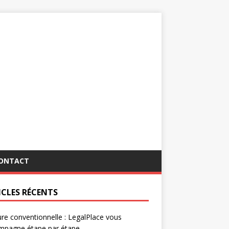
ONTACT
ICLES RÉCENTS
re conventionnelle : LegalPlace vous
mpagne étape par étape