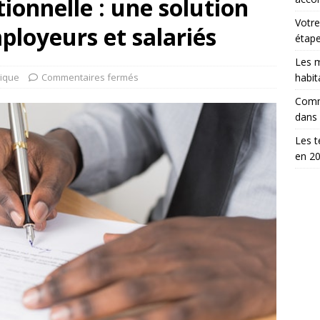
ionnelle : une solution
Votre
loyeurs et salariés
étap
Les m
dique
Commentaires fermés
habit
Comm
dans
Les t
en 2