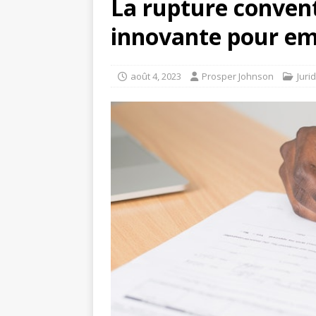
La rupture convent
innovante pour emp
août 4, 2023
Prosper Johnson
Juri