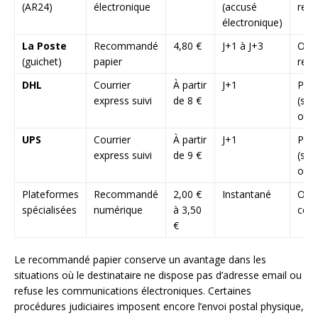
(AR24)
électronique
(accusé
rec
électronique)
La Poste
Recommandé
4,80 €
J+1 à J+3
Oui,
(guichet)
papier
rec
DHL
Courrier
À partir
J+1
Parti
express suivi
de 8 €
(sel
opti
UPS
Courrier
À partir
J+1
Parti
express suivi
de 9 €
(sel
opti
Plateformes
Recommandé
2,00 €
Instantané
Oui,
spécialisées
numérique
à 3,50
cert
€
Le recommandé papier conserve un avantage dans les
situations où le destinataire ne dispose pas d’adresse email ou
refuse les communications électroniques. Certaines
procédures judiciaires imposent encore l’envoi postal physique,