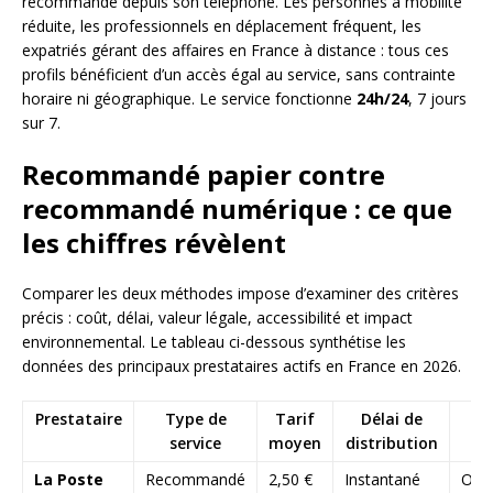
recommandé depuis son téléphone. Les personnes à mobilité
réduite, les professionnels en déplacement fréquent, les
expatriés gérant des affaires en France à distance : tous ces
profils bénéficient d’un accès égal au service, sans contrainte
horaire ni géographique. Le service fonctionne
24h/24
, 7 jours
sur 7.
Recommandé papier contre
recommandé numérique : ce que
les chiffres révèlent
Comparer les deux méthodes impose d’examiner des critères
précis : coût, délai, valeur légale, accessibilité et impact
environnemental. Le tableau ci-dessous synthétise les
données des principaux prestataires actifs en France en 2026.
Prestataire
Type de
Tarif
Délai de
V
service
moyen
distribution
l
La Poste
Recommandé
2,50 €
Instantané
Oui,