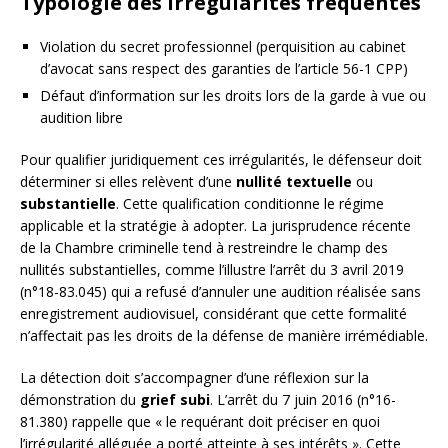
Typologie des irrégularités fréquentes
Violation du secret professionnel (perquisition au cabinet
d’avocat sans respect des garanties de l’article 56-1 CPP)
Défaut d’information sur les droits lors de la garde à vue ou
audition libre
Pour qualifier juridiquement ces irrégularités, le défenseur doit
déterminer si elles relèvent d’une
nullité textuelle
ou
substantielle
. Cette qualification conditionne le régime
applicable et la stratégie à adopter. La jurisprudence récente
de la Chambre criminelle tend à restreindre le champ des
nullités substantielles, comme l’illustre l’arrêt du 3 avril 2019
(n°18-83.045) qui a refusé d’annuler une audition réalisée sans
enregistrement audiovisuel, considérant que cette formalité
n’affectait pas les droits de la défense de manière irrémédiable.
La détection doit s’accompagner d’une réflexion sur la
démonstration du
grief subi
. L’arrêt du 7 juin 2016 (n°16-
81.380) rappelle que « le requérant doit préciser en quoi
l’irrégularité alléguée a porté atteinte à ses intérêts ». Cette