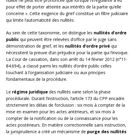
nullité ne peut être prononcée que lorsque l’irrégularité a eu
pour effet de porter atteinte aux intérêts de la partie qu’elle
concerne ». Cette exigence du grief constitue un filtre judiciaire
qui limite l’automaticité des nullités.
Au sein de cette taxonomie, on distingue les
nullités d’ordre
public
qui peuvent être relevées d’office par le juge sans
démonstration de grief, et les
nullités d’ordre privé
qui
nécessitent la preuve d’un préjudice pour la partie qui l’invoque.
La Cour de cassation, dans son arrêt du 14 février 2012 (n°11-
84.694), a classé parmi les nullités d’ordre public celles
touchant à l’organisation judiciaire ou aux principes
fondamentaux de la procédure.
Le
régime juridique
des nullités varie selon la phase
procédurale. Durant l’instruction, l’article 173 du CPP encadre
strictement les délais de forclusion : six mois à compter de la
mise en examen pour les actes antérieurs, et six mois à
compter de la notification ou de la connaissance pour les
actes postérieurs. En matière correctionnelle sans instruction,
la jurisprudence a créé un mécanisme de
purge des nullités