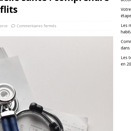
flits
Votre
étap
Les m
orce
Commentaires fermés
habit
Comm
dans
Les t
en 2