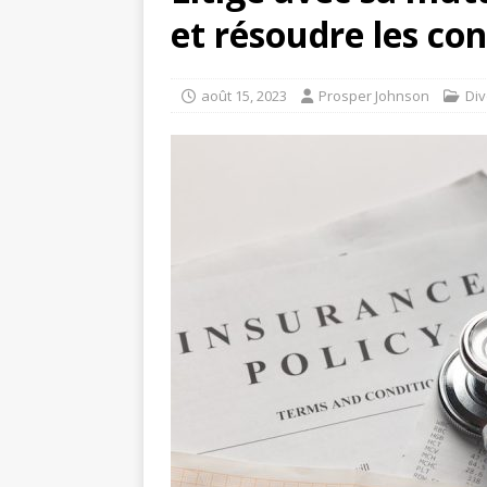
et résoudre les con
août 15, 2023
Prosper Johnson
Div