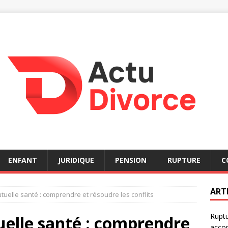
ENFANT
JURIDIQUE
PENSION
RUPTURE
C
ART
utuelle santé : comprendre et résoudre les conflits
Ruptu
uelle santé : comprendre
acco