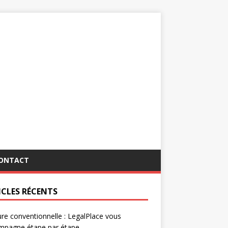
ONTACT
ICLES RÉCENTS
re conventionnelle : LegalPlace vous
mpagne étape par étape