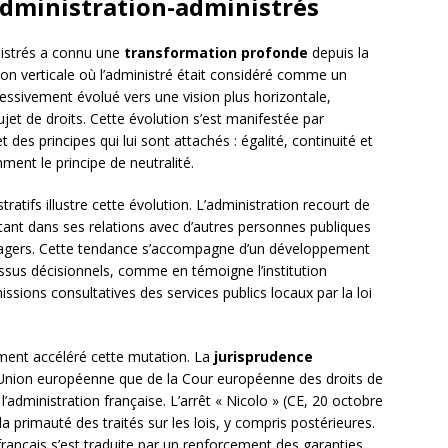
administration-administrés
inistrés a connu une
transformation profonde
depuis la
on verticale où l’administré était considéré comme un
gressivement évolué vers une vision plus horizontale,
jet de droits. Cette évolution s’est manifestée par
t des principes qui lui sont attachés : égalité, continuité et
ment le principe de neutralité.
ratifs illustre cette évolution. L’administration recourt de
tant dans ses relations avec d’autres personnes publiques
usagers. Cette tendance s’accompagne d’un développement
essus décisionnels, comme en témoigne l’institution
sions consultatives des services publics locaux par la loi
ement accéléré cette mutation. La
jurisprudence
 l’Union européenne que de la Cour européenne des droits de
administration française. L’arrêt « Nicolo » (CE, 20 octobre
primauté des traités sur les lois, y compris postérieures.
français s’est traduite par un renforcement des garanties