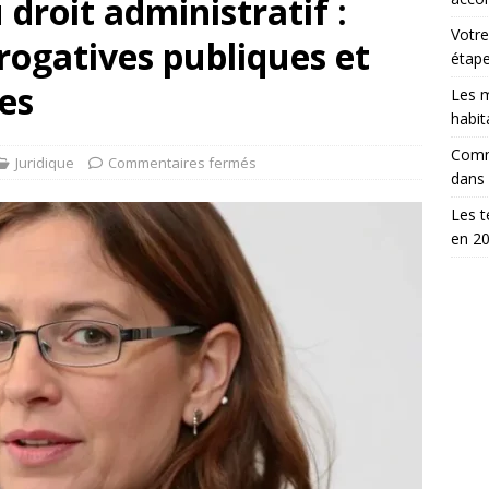
droit administratif :
Votre
érogatives publiques et
étap
es
Les m
habit
Comm
Juridique
Commentaires fermés
dans
Les t
en 2