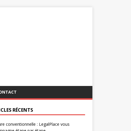
ONTACT
ICLES RÉCENTS
re conventionnelle : LegalPlace vous
mpagne étape par étape