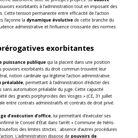
pouvoirs exorbitants à l’administration tout en imposant des
s. Cette tension permanente entre efficacité de l’action
les façonne la
dynamique évolutive
de cette branche du
udence administrative et l’influence croissante des normes
 prérogatives exorbitantes
e puissance publique
qui la placent dans une position
es pouvoirs exorbitants du droit commun trouvent leur
éral, notion cardinale qui légitime l’action administrative.
u préalable
, permettant à l’administration d’édicter des
sans autorisation préalable du juge. Cette capacité
Société des granits porphyroïdes des Vosges » (CE, 31 juillet
e entre contrats administratifs et contrats de droit privé.
ège d’exécution d’office
, lui permettant d’exécuter ses
onfirmé le Conseil d’État dans l’arrêt « Commune de Néris-
 toutefois des limites strictes : absence d’autres procédures
 l’action. L’administration dispose de
pouvoirs de