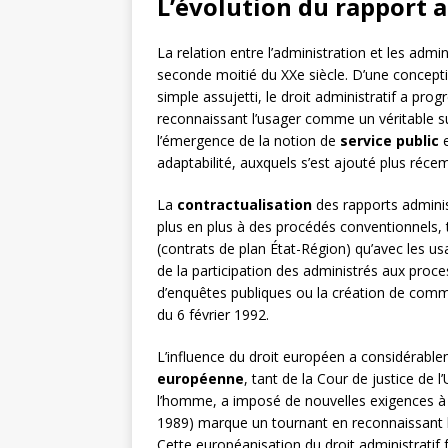
L’évolution du rapport 
La relation entre l’administration et les adm
seconde moitié du XXe siècle. D’une concepti
simple assujetti, le droit administratif a pro
reconnaissant l’usager comme un véritable su
l’émergence de la notion de
service public
e
adaptabilité, auxquels s’est ajouté plus récem
La
contractualisation
des rapports administ
plus en plus à des procédés conventionnels, 
(contrats de plan État-Région) qu’avec les 
de la participation des administrés aux proc
d’enquêtes publiques ou la création de commis
du 6 février 1992.
L’influence du droit européen a considérabl
européenne
, tant de la Cour de justice de
l’homme, a imposé de nouvelles exigences à l’
1989) marque un tournant en reconnaissant la 
Cette européanisation du droit administratif 