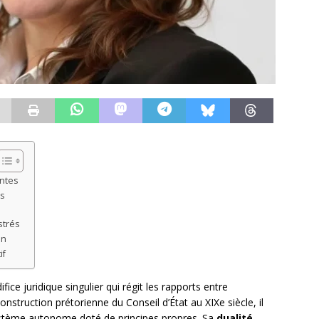
antes
és
strés
on
if
fice juridique singulier qui régit les rapports entre
onstruction prétorienne du Conseil d’État au XIXe siècle, il
tème autonome doté de principes propres. Sa
dualité