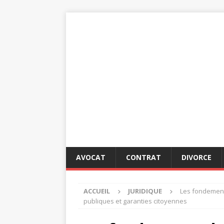
AVOCAT
CONTRAT
DIVORCE
ACCUEIL
JURIDIQUE
Les fondements
publiques et garanties citoyennes