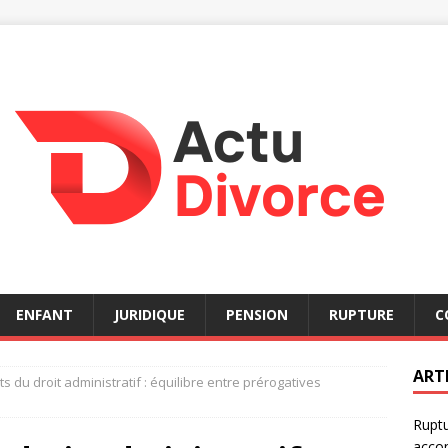
ENFANT
JURIDIQUE
PENSION
RUPTURE
C
ART
 du droit administratif : équilibre entre prérogatives
Ruptu
acco