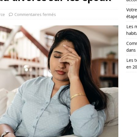
Votre
rce
Commentaires fermés
étap
Les m
habit
Comm
dans
Les t
en 2