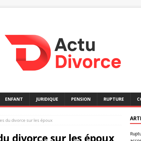
ENFANT
JURIDIQUE
PENSION
RUPTURE
C
ART
s du divorce sur les époux
Ruptu
u divorce sur les époux
acco