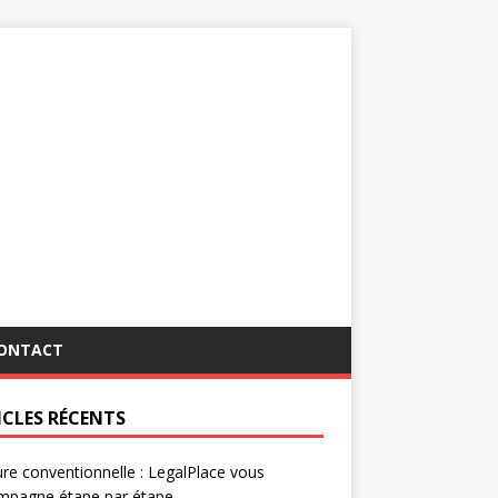
ONTACT
ICLES RÉCENTS
re conventionnelle : LegalPlace vous
mpagne étape par étape