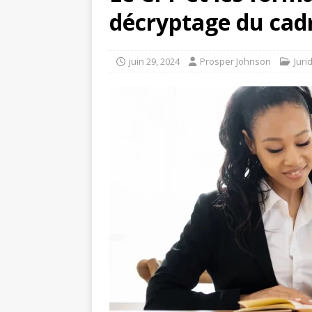
décryptage du cadr
juin 29, 2024
Prosper Johnson
Juri