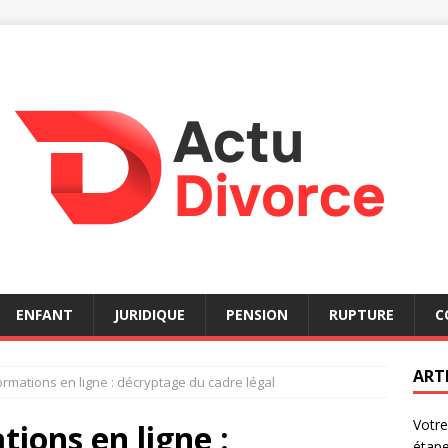
ENFANT
JURIDIQUE
PENSION
RUPTURE
C
ART
formations en ligne : décryptage du cadre légal
Votre
tions en ligne :
étap