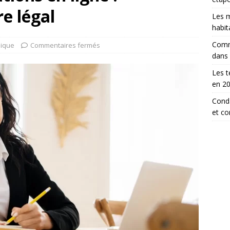
e légal
Les m
habit
Comm
dique
Commentaires fermés
dans
Les t
en 2
Conda
et c