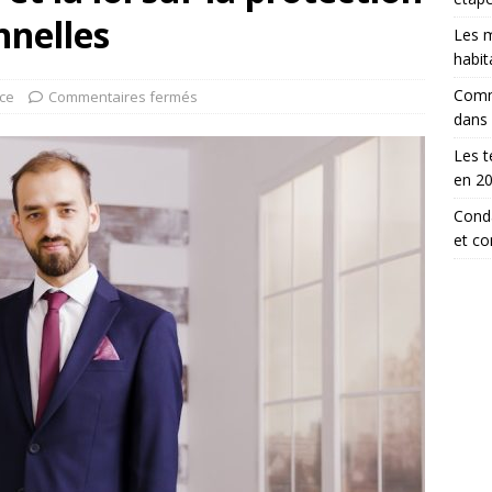
nnelles
Les m
habit
Comm
ce
Commentaires fermés
dans
Les t
en 2
Conda
et c