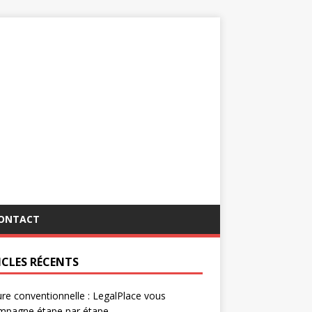
ONTACT
ICLES RÉCENTS
re conventionnelle : LegalPlace vous
mpagne étape par étape