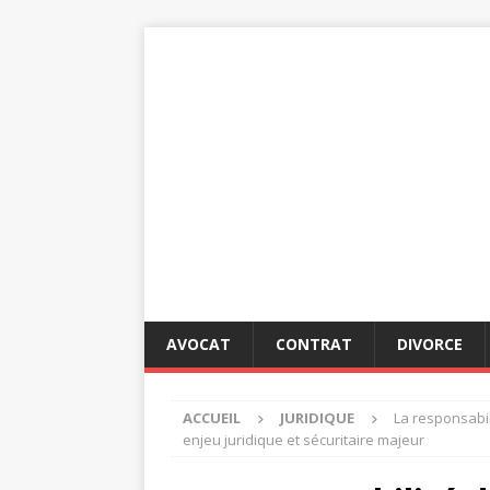
AVOCAT
CONTRAT
DIVORCE
ACCUEIL
JURIDIQUE
La responsabil
enjeu juridique et sécuritaire majeur