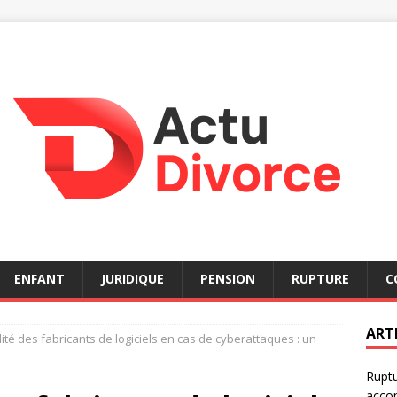
ENFANT
JURIDIQUE
PENSION
RUPTURE
C
ART
ité des fabricants de logiciels en cas de cyberattaques : un
Ruptu
acco