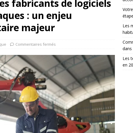
es fabricants de logiciels
Votre
aques : un enjeu
étap
itaire majeur
Les m
habit
Comm
ique
Commentaires fermés
dans
Les t
en 2