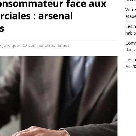
consommateur face aux
Votre
ciales : arsenal
étap
s
Les m
habit
Comm
Juridique
Commentaires fermés
dans
Les t
en 2