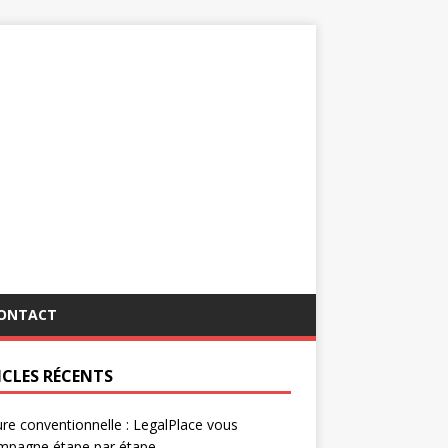
ONTACT
ICLES RÉCENTS
re conventionnelle : LegalPlace vous
mpagne étape par étape