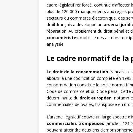
cadre législatif renforcé, continue d’affect
plus de 120 000 manquements aux règles pro
secteurs du commerce électronique, des service
droit français a développé un
arsenal jurid
réparation. Au croisement du droit pénal et du
consuméristes
mobilise des acteurs multipl
analysée.
Le cadre normatif de l
Le
droit de la consommation
français s’e
aboutir à une codification complète en 1993,
consommation constitue le socle normatif pri
Code de commerce et du Code pénal. Cette arch
déterminante du
droit européen
, notammen
commerciales déloyales, transposée en droit 
L’arsenal législatif couvre un large spectre d’
commerciales trompeuses
(article L.121
pouvant atteindre deux ans d’emprisonnement