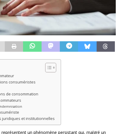
ommateur
ctions consuméristes
tions de consommation
onsommateurs
indemnisation
onsumériste
juridiques et institutionnelles
 représentent un phénomène persistant qui, malgré un