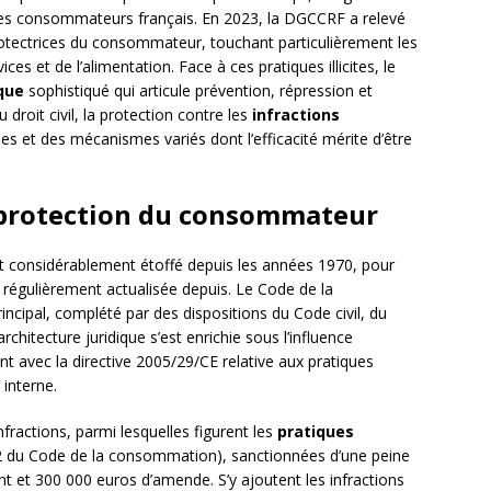
er les consommateurs français. En 2023, la DGCCRF a relevé
tectrices du consommateur, touchant particulièrement les
s et de l’alimentation. Face à ces pratiques illicites, le
ique
sophistiqué qui articule prévention, répression et
 droit civil, la protection contre les
infractions
es et des mécanismes variés dont l’efficacité mérite d’être
a protection du consommateur
st considérablement étoffé depuis les années 1970, pour
 régulièrement actualisée depuis. Le Code de la
ncipal, complété par des dispositions du Code civil, du
itecture juridique s’est enrichie sous l’influence
t avec la directive 2005/29/CE relative aux pratiques
interne.
infractions, parmi lesquelles figurent les
pratiques
-2 du Code de la consommation), sanctionnées d’une peine
 et 300 000 euros d’amende. S’y ajoutent les infractions