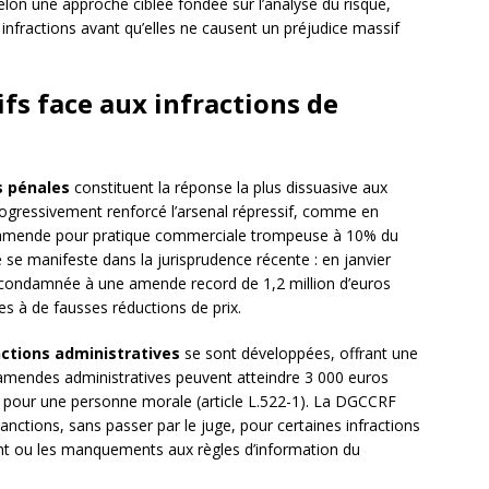
elon une approche ciblée fondée sur l’analyse du risque,
 infractions avant qu’elles ne causent un préjudice massif
fs face aux infractions de
s pénales
constituent la réponse la plus dissuasive aux
progressivement renforcé l’arsenal répressif, comme en
té l’amende pour pratique commerciale trompeuse à 10% du
ue se manifeste dans la jurisprudence récente : en janvier
condamnée à une amende record de 1,2 million d’euros
s à de fausses réductions de prix.
ctions administratives
se sont développées, offrant une
es amendes administratives peuvent atteindre 3 000 euros
 pour une personne morale (article L.522-1). La DGCCRF
ctions, sans passer par le juge, pour certaines infractions
t ou les manquements aux règles d’information du