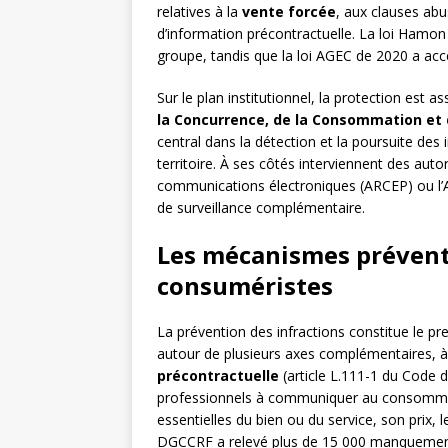
relatives à la
vente forcée
, aux clauses ab
d’information précontractuelle. La loi Hamon 
groupe, tandis que la loi AGEC de 2020 a ac
Sur le plan institutionnel, la protection est a
la Concurrence, de la Consommation et 
central dans la détection et la poursuite des 
territoire. À ses côtés interviennent des auto
communications électroniques (ARCEP) ou l’A
de surveillance complémentaire.
Les mécanismes préventi
consuméristes
La prévention des infractions constitue le pr
autour de plusieurs axes complémentaires, 
précontractuelle
(article L.111-1 du Code d
professionnels à communiquer au consommateu
essentielles du bien ou du service, son prix, le
DGCCRF a relevé plus de 15 000 manquement