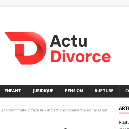
ENFANT
JURIDIQUE
PENSION
RUPTURE
C
ART
 du consommateur face aux infractions commerciales : arsenal
Ruptu
acco