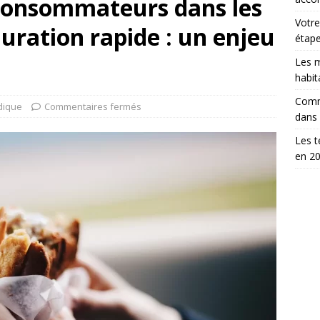
 consommateurs dans les
Votre
auration rapide : un enjeu
étap
Les m
habit
Comm
idique
Commentaires fermés
dans
Les t
en 2