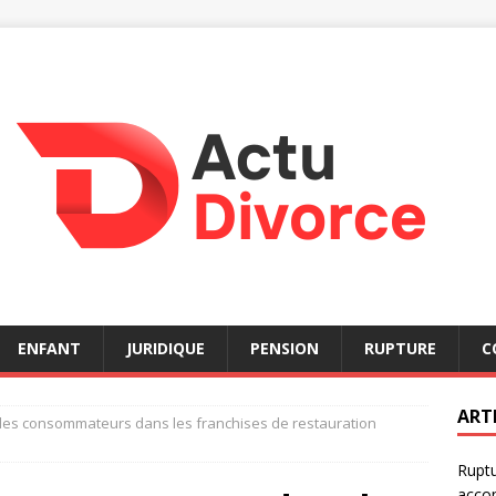
ENFANT
JURIDIQUE
PENSION
RUPTURE
C
ART
 des consommateurs dans les franchises de restauration
Ruptu
acco