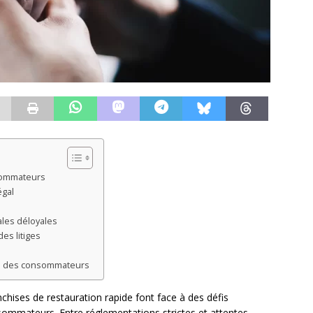
nsommateurs
égal
ales déloyales
es litiges
ion des consommateurs
chises de restauration rapide font face à des défis
sommateurs. Entre réglementations strictes et attentes