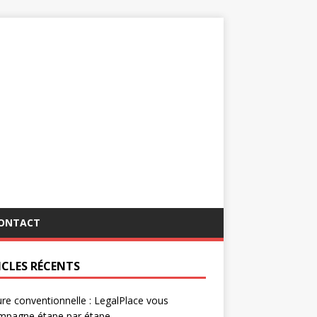
ONTACT
ICLES RÉCENTS
re conventionnelle : LegalPlace vous
mpagne étape par étape