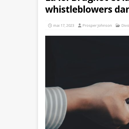
whistleblowers dan
mai 17, 2023
Prosper Johnson
Div