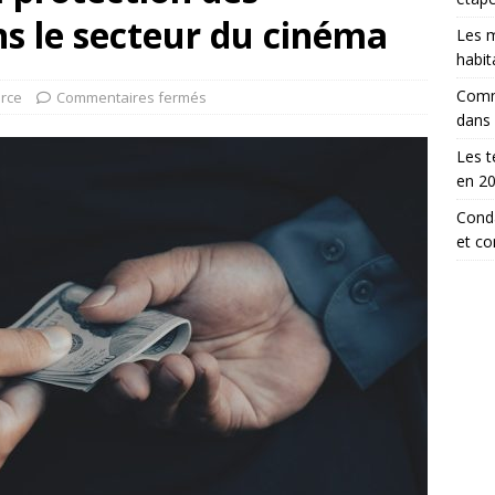
s le secteur du cinéma
Les m
habit
Comm
orce
Commentaires fermés
dans
Les t
en 2
Conda
et c