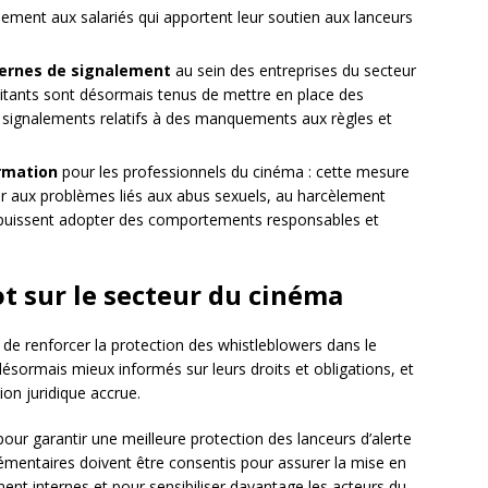
lement aux salariés qui apportent leur soutien aux lanceurs
ernes de signalement
au sein des entreprises du secteur
loitants sont désormais tenus de mettre en place des
s signalements relatifs à des manquements aux règles et
ormation
pour les professionnels du cinéma : cette mesure
teur aux problèmes liés aux abus sexuels, au harcèlement
ils puissent adopter des comportements responsables et
ot sur le secteur du cinéma
 de renforcer la protection des whistleblowers dans le
ésormais mieux informés sur leurs droits et obligations, et
ion juridique accrue.
our garantir une meilleure protection des lanceurs d’alerte
émentaires doivent être consentis pour assurer la mise en
nt internes et pour sensibiliser davantage les acteurs du