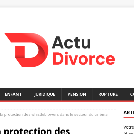
ENFANT
JURIDIQUE
PENSION
RUPTURE
C
ART
t la protection des whistleblowers dans le secteur du cinéma
Votre
a protection des
étap