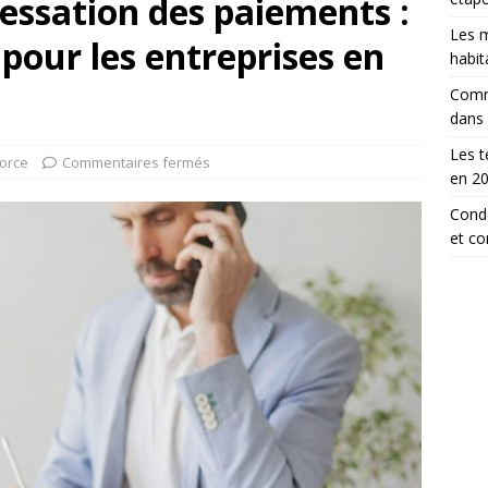
cessation des paiements :
Les m
 pour les entreprises en
habit
Comm
dans
Les t
orce
Commentaires fermés
en 2
Conda
et c