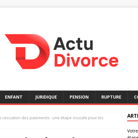
ENFANT
JURIDIQUE
PENSION
RUPTURE
C
ART
e cessation des paiements : une étape cruciale pour les
Votre
étap