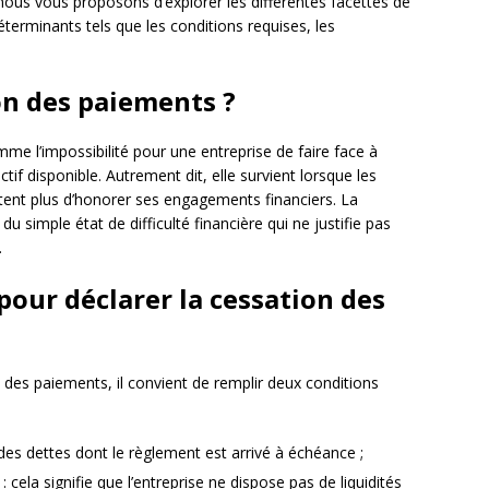
e, nous vous proposons d’explorer les différentes facettes de
terminants tels que les conditions requises, les
on des paiements ?
mme l’impossibilité pour une entreprise de faire face à
tif disponible. Autrement dit, elle survient lorsque les
ttent plus d’honorer ses engagements financiers. La
u simple état de difficulté financière qui ne justifie pas
.
pour déclarer la cessation des
 des paiements, il convient de remplir deux conditions
git des dettes dont le règlement est arrivé à échéance ;
 : cela signifie que l’entreprise ne dispose pas de liquidités