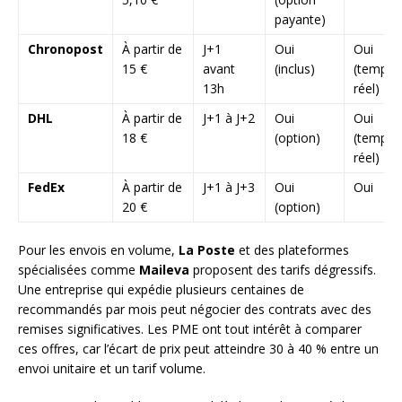
payante)
Chronopost
À partir de
J+1
Oui
Oui
15 €
avant
(inclus)
(temps
13h
réel)
DHL
À partir de
J+1 à J+2
Oui
Oui
18 €
(option)
(temps
réel)
FedEx
À partir de
J+1 à J+3
Oui
Oui
20 €
(option)
Pour les envois en volume,
La Poste
et des plateformes
spécialisées comme
Maileva
proposent des tarifs dégressifs.
Une entreprise qui expédie plusieurs centaines de
recommandés par mois peut négocier des contrats avec des
remises significatives. Les PME ont tout intérêt à comparer
ces offres, car l’écart de prix peut atteindre 30 à 40 % entre un
envoi unitaire et un tarif volume.