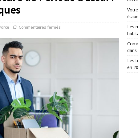
iques
Votre
étap
Les m
vorce
Commentaires fermés
habit
Comm
dans
Les t
en 2