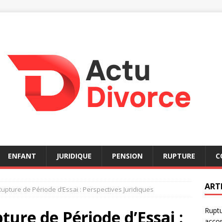
ENFANT
JURIDIQUE
PENSION
RUPTURE
C
ART
pture de Période d’Essai : Perspectives Juridiques
Ruptu
ure de Période d’Essai :
acco