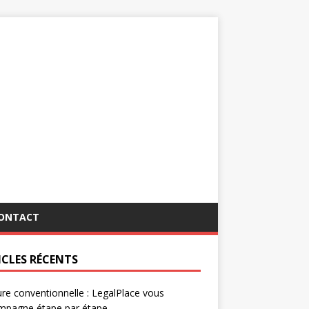
ONTACT
ICLES RÉCENTS
re conventionnelle : LegalPlace vous
mpagne étape par étape