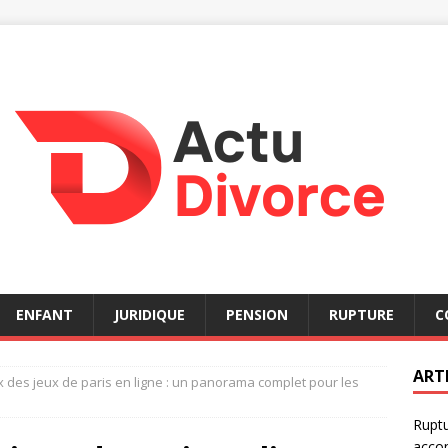
ENFANT
JURIDIQUE
PENSION
RUPTURE
C
ART
 des jeux de paris en ligne : un panorama complet pour les
Ruptu
acco