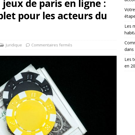
jeux de paris en ligne :
Votre
et pour les acteurs du
étap
Les m
habit
Comm
Juridique
Commentaires fermés
dans
Les t
en 2