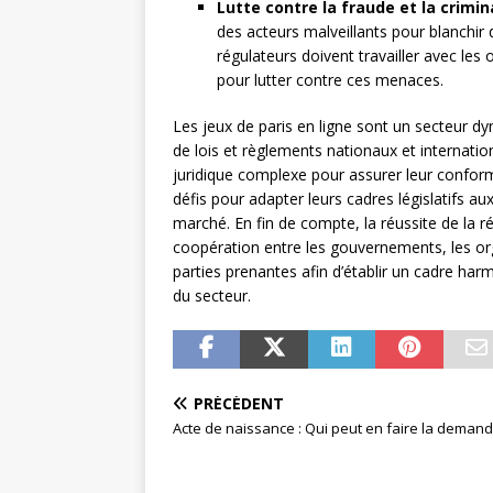
Lutte contre la fraude et la crimina
des acteurs malveillants pour blanchir d
régulateurs doivent travailler avec les 
pour lutter contre ces menaces.
Les jeux de paris en ligne sont un secteur d
de lois et règlements nationaux et internati
juridique complexe pour assurer leur conform
défis pour adapter leurs cadres législatifs
marché. En fin de compte, la réussite de la r
coopération entre les gouvernements, les org
parties prenantes afin d’établir un cadre har
du secteur.
PRÉCÉDENT
Acte de naissance : Qui peut en faire la demand